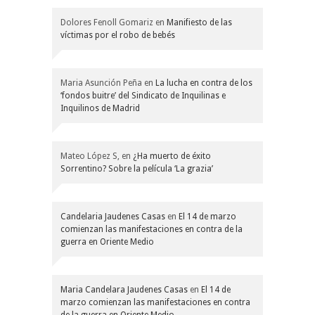
Dolores Fenoll Gomariz
en
Manifiesto de las
víctimas por el robo de bebés
Maria Asunción Peña
en
La lucha en contra de los
‘fondos buitre’ del Sindicato de Inquilinas e
Inquilinos de Madrid
Mateo López S,
en
¿Ha muerto de éxito
Sorrentino? Sobre la película ‘La grazia’
Candelaria Jaudenes Casas
en
El 14 de marzo
comienzan las manifestaciones en contra de la
guerra en Oriente Medio
Maria Candelara Jaudenes Casas
en
El 14 de
marzo comienzan las manifestaciones en contra
de la guerra en Oriente Medio