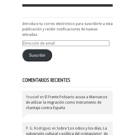
Introduce tu correo electrónico para suscribirte a esta
publicación y recibir notificaciones de nuevas
entradas.
Dirección
de
email
Suscribir
COMENTARIOS RECIENTES
Youssef
en
El Frente Polisario acusa a Marruecos
de utilizar la migración como instrumento de
chantaje contra España
P. G. Rodríguez
en
Sobre ‘Los odios y los días. La
subversión cultural y política del cristianismo’, de