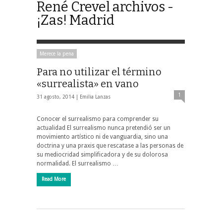
René Crevel archivos -
¡Zas! Madrid
Merece la pena
Para no utilizar el término
«surrealista» en vano
1
31 agosto, 2014 |
Emilia Lanzas
Conocer el surrealismo para comprender su
actualidad El surrealismo nunca pretendió ser un
movimiento artístico ni de vanguardia, sino una
doctrina y una praxis que rescatase a las personas de
su mediocridad simplificadora y de su dolorosa
normalidad. El surrealismo …
Read More