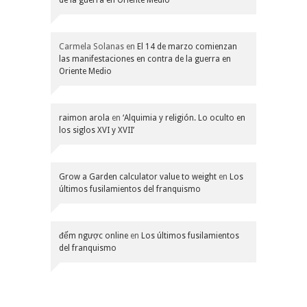
Carmela Solanas
en
El 14 de marzo comienzan
las manifestaciones en contra de la guerra en
Oriente Medio
raimon arola
en
‘Alquimia y religión. Lo oculto en
los siglos XVI y XVII’
Grow a Garden calculator value to weight
en
Los
últimos fusilamientos del franquismo
đếm ngược online
en
Los últimos fusilamientos
del franquismo