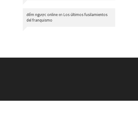
đếm ngược online
en
Los últimos fusilamientos
del franquismo