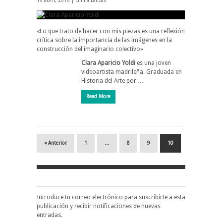
19 abril, 2016 |
Emilia Lanzas
«Lo que trato de hacer con mis piezas es una reflexión
crítica sobre la importancia de las imágenes en la
construcción del imaginario colectivo»
Clara Aparicio Yoldi
es una joven
videoartista madrileña. Graduada en
Historia del Arte por …
Read More
« Anterior
1
…
8
9
10
Introduce tu correo electrónico para suscribirte a esta
publicación y recibir notificaciones de nuevas
entradas.