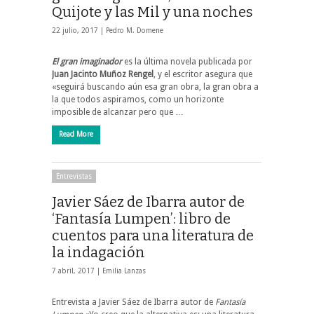
Quijote y las Mil y una noches
22 julio, 2017 |
Pedro M. Domene
El gran imaginador
es la última novela publicada por
Juan Jacinto Muñoz Rengel
, y el escritor asegura que
«seguirá buscando aún esa gran obra, la gran obra a
la que todos aspiramos, como un horizonte
imposible de alcanzar pero que …
Read More
Entrevistas
Javier Sáez de Ibarra autor de
‘Fantasía Lumpen’: libro de
cuentos para una literatura de
la indagación
7 abril, 2017 |
Emilia Lanzas
Entrevista a Javier Sáez de Ibarra autor de
Fantasía