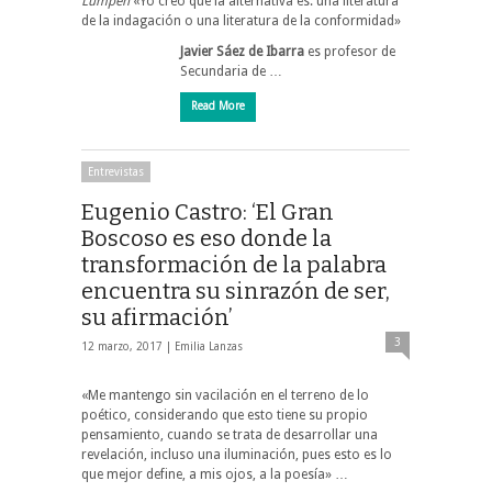
Lumpen
«Yo creo que la alternativa es: una literatura
de la indagación o una literatura de la conformidad»
Javier Sáez de Ibarra
es profesor de
Secundaria de …
Read More
Entrevistas
Eugenio Castro: ‘El Gran
Boscoso es eso donde la
transformación de la palabra
encuentra su sinrazón de ser,
su afirmación’
3
12 marzo, 2017 |
Emilia Lanzas
«Me mantengo sin vacilación en el terreno de lo
poético, considerando que esto tiene su propio
pensamiento, cuando se trata de desarrollar una
revelación, incluso una iluminación, pues esto es lo
que mejor define, a mis ojos, a la poesía» …