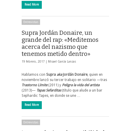
Read More
Entrevistas
Supra Jordán Donaire, un
grande del rap: «Meditemos
acerca del nazismo que
tenemos metido dentro»
19 febrero, 2017 |
Misael García Lanzas
Hablamos con
Supra
aka
Jordán Donaire
, quien en
noviembre lanzó su tercer trabajo en solitario —tras
Trastorno Límite
(2011) y
Peligra la vida del artista
(2013)—
Tapas Sefarditas
(título que alude a un bar
Sephardic Tapes, en donde se une …
Read More
Entrevistas