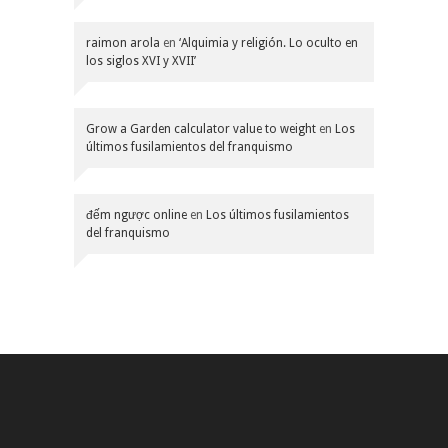
raimon arola
en
‘Alquimia y religión. Lo oculto en
los siglos XVI y XVII’
Grow a Garden calculator value to weight
en
Los
últimos fusilamientos del franquismo
đếm ngược online
en
Los últimos fusilamientos
del franquismo