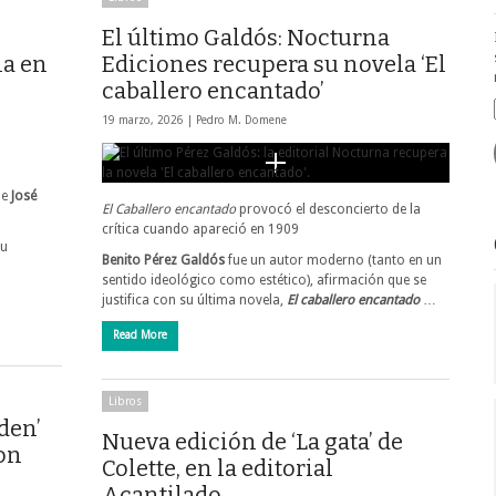
El último Galdós: Nocturna
na en
Ediciones recupera su novela ‘El
caballero encantado’
19 marzo, 2026 |
Pedro M. Domene
de
José
El Caballero encantado
provocó el desconcierto de la
crítica cuando apareció en 1909
su
Benito Pérez Galdós
fue un autor moderno (tanto en un
sentido ideológico como estético), afirmación que se
justifica con su última novela,
El caballero encantado
…
Read More
Libros
den’
Nueva edición de ‘La gata’ de
on
Colette, en la editorial
Acantilado