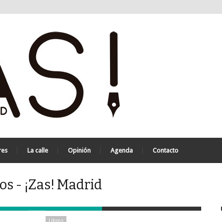
res
La calle
Opinión
Agenda
Contacto
vos - ¡Zas! Madrid
Libros