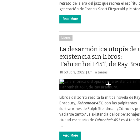
retrato de la era del jazz que recrea el espíritu 
generación de Francis Scott Fitzgerald y le ot
Read More
Libros
La desarmónica utopía de
existencia sin libros:
‘Fahrenheit 451’, de Ray Br
18 octubre, 2022 |
Emilia Lanzas
Libros del zorro reedita la mítica novela de Ra
Bradbury,
Fahrenheit 451
, con las palpitantes
ilustraciones de Ralph Steadman ¿Cómo es po
vaciarse tanto? La existencia de los personajes
ciudad escenario de
Fahrenheit 451
está tan d
…
Read More