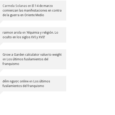
Carmela Solanas
en
El 14 de marzo
comienzan las manifestaciones en contra
de la guerra en Oriente Medio
raimon arola
en
‘Alquimia y religión. Lo
oculto en los siglos XVI y XVII’
Grow a Garden calculator value to weight
en
Los últimos fusilamientos del
franquismo
đếm ngược online
en
Los últimos
fusilamientos del franquismo