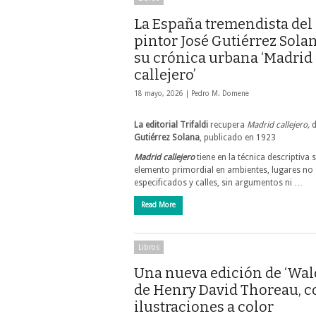
La España tremendista del
pintor José Gutiérrez Sola
su crónica urbana ‘Madrid
callejero’
18 mayo, 2026 |
Pedro M. Domene
La editorial Trifaldi
recupera
Madrid callejero,
Gutiérrez Solana
, publicado en 1923
Madrid callejero
tiene en la técnica descriptiva 
elemento primordial en ambientes, lugares no
especificados y calles, sin argumentos ni …
Read More
Libros
Una nueva edición de ‘Wal
de Henry David Thoreau, c
ilustraciones a color