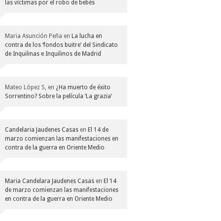
las víctimas por el robo de bebés
Maria Asunción Peña
en
La lucha en
contra de los ‘fondos buitre’ del Sindicato
de Inquilinas e Inquilinos de Madrid
Mateo López S,
en
¿Ha muerto de éxito
Sorrentino? Sobre la película ‘La grazia’
Candelaria Jaudenes Casas
en
El 14 de
marzo comienzan las manifestaciones en
contra de la guerra en Oriente Medio
Maria Candelara Jaudenes Casas
en
El 14
de marzo comienzan las manifestaciones
en contra de la guerra en Oriente Medio