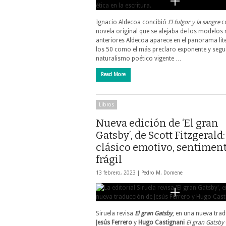
Ignacio Aldecoa concibió
El fulgor y la sangre
c
novela original que se alejaba de los modelos 
anteriores Aldecoa aparece en el panorama lit
los 50 como el más preclaro exponente y segu
naturalismo poético vigente …
Read More
Libros
Nueva edición de ‘El gran
Gatsby’, de Scott Fitzgerald
clásico emotivo, sentiment
frágil
13 febrero, 2023 |
Pedro M. Domene
Siruela revisa
El gran Gatsby
, en una nueva tra
Jesús Ferrero
y
Hugo Castignani
El gran Gatsby