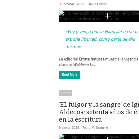
31 octubre, 2025 |
Emilia Lanzas
«Voy y vengo por la Naturaleza con u
extraña libertad, como parte de ella
misma»
La editorial
Errata Naturae
muestra la vigencia
clásico:
Walden o La …
Read More
Libros
‘EL fulgor y la sangre’ de I
Aldecoa: setenta años de é
en la escritura
9 enero, 2025 |
Pedro M. Domene