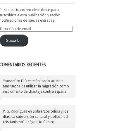
Introduce tu correo electrónico para
suscribirte a esta publicación y recibir
notificaciones de nuevas entradas.
Dirección
de
email
Suscribir
COMENTARIOS RECIENTES
Youssef
en
El Frente Polisario acusa a
Marruecos de utilizar la migración como
instrumento de chantaje contra España
P. G. Rodríguez
en
Sobre ‘Los odios y los
días. La subversión cultural y política del
cristianismo’, de Ignacio Castro