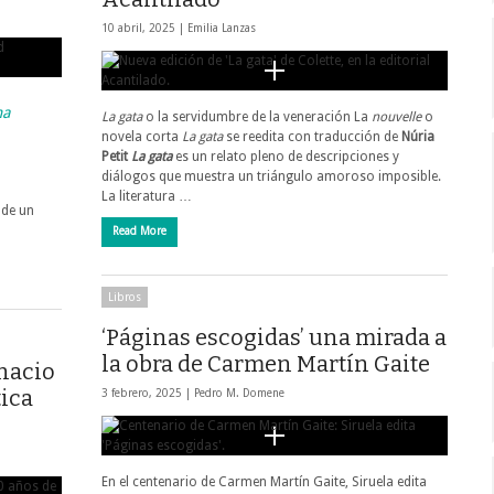
10 abril, 2025 |
Emilia Lanzas
na
La gata
o la servidumbre de la veneración La
nouvelle
o
novela corta
La gata
se reedita con traducción de
Núria
Petit
La gata
es un relato pleno de descripciones y
diálogos que muestra un triángulo amoroso imposible.
La literatura …
 de un
Read More
Libros
‘Páginas escogidas’ una mirada a
la obra de Carmen Martín Gaite
gnacio
tica
3 febrero, 2025 |
Pedro M. Domene
En el centenario de Carmen Martín Gaite, Siruela edita