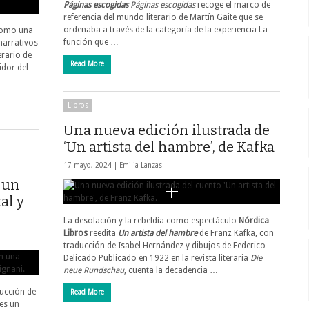
Páginas escogidas
Páginas escogidas
recoge el marco de
referencia del mundo literario de Martín Gaite que se
ordenaba a través de la categoría de la experiencia La
omo una
función que …
narrativos
erario de
Read More
idor del
Libros
Una nueva edición ilustrada de
‘Un artista del hambre’, de Kafka
17 mayo, 2024 |
Emilia Lanzas
: un
al y
La desolación y la rebeldía como espectáculo
Nórdica
Libros
reedita
Un artista del hambre
de Franz Kafka, con
traducción de Isabel Hernández y dibujos de Federico
Delicado Publicado en 1922 en la revista literaria
Die
neue Rundschau
, cuenta la decadencia …
ducción de
Read More
es un