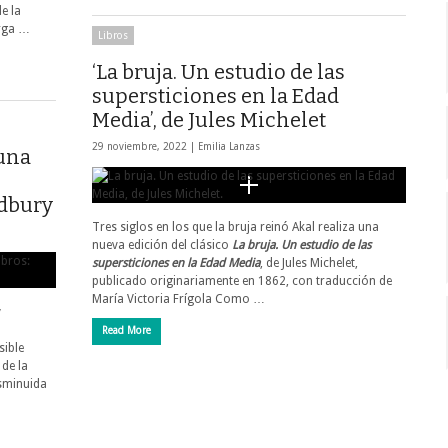
de la
orga …
Libros
‘La bruja. Un estudio de las
supersticiones en la Edad
Media’, de Jules Michelet
29 noviembre, 2022 |
Emilia Lanzas
 una
adbury
Tres siglos en los que la bruja reinó Akal realiza una
nueva edición del clásico
La bruja. Un estudio de las
supersticiones en la Edad Media
, de Jules Michelet,
publicado originariamente en 1862, con traducción de
María Victoria Frígola Como …
y
Read More
sible
 de la
isminuida