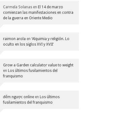
Carmela Solanas
en
El 14 de marzo
comienzan las manifestaciones en contra
de la guerra en Oriente Medio
raimon arola
en
‘Alquimia y religión. Lo
oculto en los siglos XVI y XVII’
Grow a Garden calculator value to weight
en
Los últimos fusilamientos del
franquismo
đếm ngược online
en
Los últimos
fusilamientos del franquismo