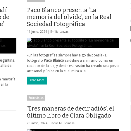
alí
Paco Blanco presenta ‘La
o de
memoria del olvido’, en la Real
e’
Sociedad Fotográfica
11 junio, 2024 |
Emilia Lanzas
«En las fotografías siempre hay algo de poesía» El
Argentina,
fotógrafo
Paco Blanco
se define a sí mismo como un
rafía de
cazador de la luz, y desde esa visión ha creado una pieza
artesanal y única en la cual mira a la …
la mayoría
Read More
en la
Entrevistas
‘Tres maneras de decir adiós’, el
último libro de Clara Obligado
23 mayo, 2024 |
Pedro M. Domene