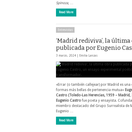
Spinoza
, …
Read More
Entrevistas
‘Madrid rediviva’, la última
publicada por Eugenio Cas
3 marzo, 2024 |
Emilia Lanzas
«Errar (o también callejear) por Madrid es una 
formas más bellas de pertenencia mutua»
Eug
Castro (Toledo-Las Herencias, 1959 – Madrid, 
Eugenio Castro
fue poeta y ensayista. Cofund
miembro destacado del Grupo Surrealista de 
Eugenio …
Read More