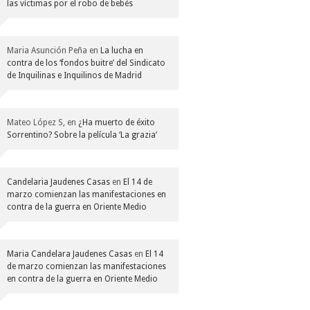
las víctimas por el robo de bebés
Maria Asunción Peña
en
La lucha en
contra de los ‘fondos buitre’ del Sindicato
de Inquilinas e Inquilinos de Madrid
Mateo López S,
en
¿Ha muerto de éxito
Sorrentino? Sobre la película ‘La grazia’
Candelaria Jaudenes Casas
en
El 14 de
marzo comienzan las manifestaciones en
contra de la guerra en Oriente Medio
Maria Candelara Jaudenes Casas
en
El 14
de marzo comienzan las manifestaciones
en contra de la guerra en Oriente Medio