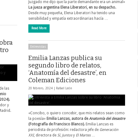
Juzgado me dijo que la parte demandante era un animal»
La jueza argentina
Elena Liberatori, en su despacho.
Desde muy pequeña, Elena Liberatori ha tenido una
sensibilidad y empatía extraordinarias hacía …
Read More
 obra
Entrevistas
tro
Emilia Lanzas publica su
segundo libro de relatos,
‘Anatomía del desastre’, en
Coleman Ediciones
de las
20 febrero, 2024 |
Rafael León
enio
2024).
ador y
Madrid.
«Concibo, o quiero concebir, que mis relatos sean como
la poesía»
Emilia Lanzas, autora de
Anatomía del desastre
(Fotografía de Francisco Blanco).
Emilia Lanzas es
periodista de profesión: redactora jefe de
Generación
XXI
, directora de
Sí, Juntos
y
El Martes
…