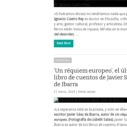
«Si fuéramos dioses no tendríamos nada que 
Ignacio Castro Rey
es doctor en Filosofía, críti
y arte, gestor cultural, profesor y articulista. E
libros están
Votos de riqueza
,
Mil días en la mo
del desorden
, …
Read More
Entrevistas
‘Un réquiem europeo’, el ú
libro de cuentos de Javier 
de Ibarra
21 marzo, 2024 |
Emilia Lanzas
«La esperanza está en la poesía, y solo en ella
escritor Javier Sáez de Ibarra, autor de
Un réq
europeo
. (Fotografía de Lisbeth Salas).
Javier S
Ibarra es autor de los libros de cuentos
El lect