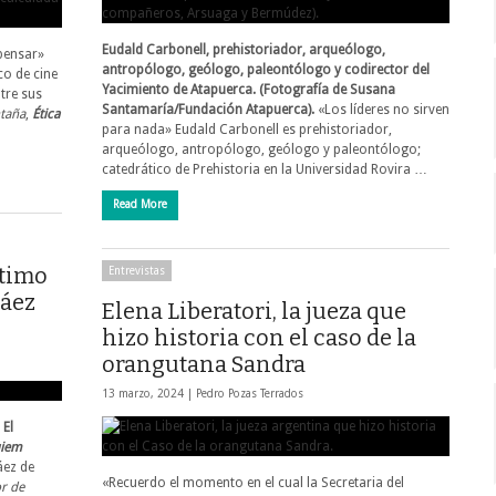
Eudald Carbonell, prehistoriador, arqueólogo,
pensar»
antropólogo, geólogo, paleontólogo y codirector del
co de cine
Yacimiento de Atapuerca. (Fotografía de Susana
ntre sus
Santamaría/Fundación Atapuerca).
«Los líderes no sirven
ntaña
,
Ética
para nada» Eudald Carbonell es prehistoriador,
arqueólogo, antropólogo, geólogo y paleontólogo;
catedrático de Prehistoria en la Universidad Rovira …
Read More
ltimo
Entrevistas
Sáez
Elena Liberatori, la jueza que
hizo historia con el caso de la
orangutana Sandra
13 marzo, 2024 |
Pedro Pozas Terrados
»
El
uiem
áez de
«Recuerdo el momento en el cual la Secretaria del
or de