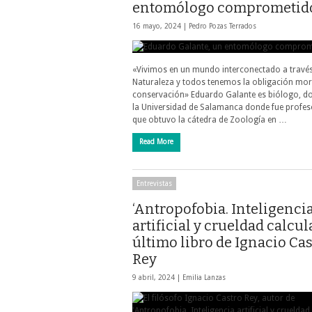
entomólogo comprometid
16 mayo, 2024 |
Pedro Pozas Terrados
«Vivimos en un mundo interconectado a través
Naturaleza y todos tenemos la obligación mor
conservación» Eduardo Galante es biólogo, d
la Universidad de Salamanca donde fue profes
que obtuvo la cátedra de Zoología en …
Read More
Entrevistas
‘Antropofobia. Inteligenci
artificial y crueldad calcula
último libro de Ignacio Ca
Rey
9 abril, 2024 |
Emilia Lanzas