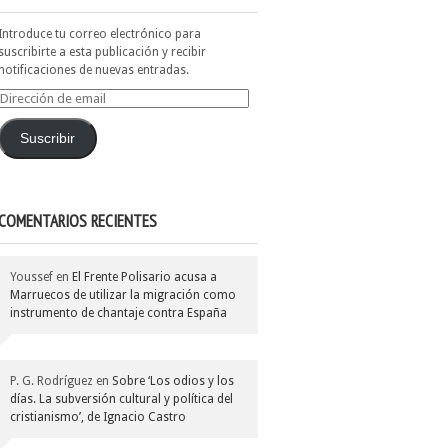
Introduce tu correo electrónico para
suscribirte a esta publicación y recibir
notificaciones de nuevas entradas.
Dirección
de
email
Suscribir
COMENTARIOS RECIENTES
Youssef
en
El Frente Polisario acusa a
Marruecos de utilizar la migración como
instrumento de chantaje contra España
P. G. Rodríguez
en
Sobre ‘Los odios y los
días. La subversión cultural y política del
cristianismo’, de Ignacio Castro