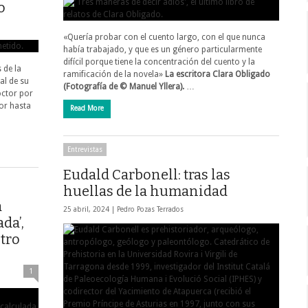
o
«Quería probar con el cuento largo, con el que nunca
había trabajado, y que es un género particularmente
difícil porque tiene la concentración del cuento y la
 de la
ramificación de la novela»
La escritora Clara Obligado
al de su
(Fotografía de © Manuel Yllera).
…
octor por
or hasta
Read More
Entrevistas
Eudald Carbonell: tras las
huellas de la humanidad
a
25 abril, 2024 |
Pedro Pozas Terrados
da’,
stro
1